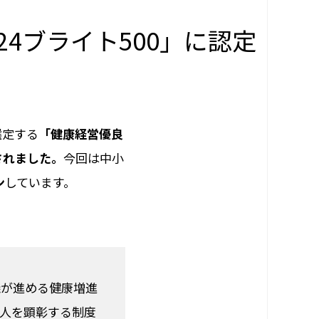
4ブライト500」に認定
選定する
「健康経営優良
されました。
今回は中小
ン
しています。
議が進める健康増進
人を顕彰する制度