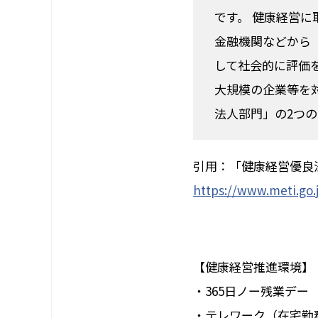
です。
健康経営に
金融機関などから
して社会的に評価
大規模の企業等を
法人部門」の
2つ
引用：「健康経営優良
https://www.meti.go
【健康経営推進環境】
・
365日ノー残業
デー
・テレワーク（在宅勤